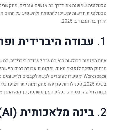
טכנולוגיות חדשות ימשיכו להתפתח ולהשפיע על תחום העב
הדרך בה נעבוד ב-2025.
1.
עבודה היברידית ופתר
אחת המגמות הבולטות היא המעבר לעבודה היברידית, המש
Workspace יאפשרו לעובדים לגשת לקבצים וליישומים מכל מקום ובכל זמן, תוך שמירה על שיתוף פעולה יעיל בין צוותים.
בשנת 2025, טכנולוגיות ענן יהיו מתקדמות יותר ו
בצורה חלקה ובטוחה. ככל שהענן משתפר, כך הוא הופך את
2.
בינה מלאכותית (AI) ו-Automation