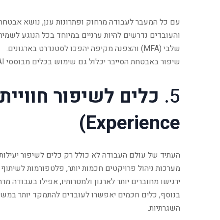
עם כל המעבר לעבודה מרחוק ופתרונות ענן, נושא אבטחת 
והעובדים נדרשים להיות ערניים במיוחד בכל הנוגע לשמיר
שלבי (MFA) והצפנה מקיפה יהפכו לסטנדרט בארגונים.
שיפור באבטחת הסייבר יכלול גם שימוש בכלים מבוססי AI, שיזהו דפוסים חריגים ויאפשרו תגובה מהירה לאיומים פוטנציאליים.
5.
Experience)
העתיד של עולם העבודה לא כולל רק כלים לשיפור יעילות 
מערכות ניהול פרויקטים חכמות יותר, פלטפורמות לשיתוף 
ירגישו מחוברים יותר לארגון ולמטרותיו, אפילו בעבודה מרח
בנוסף, כלים חכמים יאפשרו לעובדים להתמקד יותר במשימו
השגרתיות.