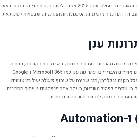
טכנולוגית שמשנה את הדרך בה אנשים עובדים, מתקשרים ומשתפים פעולה. שנת 2025 צפויה להיות נקודת מפנה נוספת, כאש
ודה. הנה כמה מהמגמות הטכנולוגיות המרכזיות שצפויות לשנות את
ונות ענן
לבת עבודה מהמשרד ועבודה מרחוק. מאז מגפת הקורונה, עבודה
מרחוק הפכה לנפוצה מאוד, ומקומות עבודה רבים מיישמים מודלים היברידיים. פתרונות ענן כמו Microsoft 365 ו-Google
יציעו כלים משופרים לניהול משימות, מעקב אחר פרויקטים ושיתוף מסמכים
 העבודה מרחוק לנגישה יותר ופרודוקטיבית.