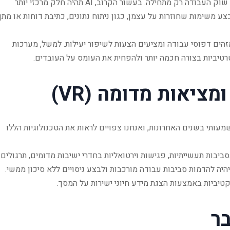
בינה מלאכותית כבר משמשת כלים רבים, אך השפעתה על שוק העבודה רק מתחילה. בעשור הקרוב, AI תהיה חלק מרכזי יותר
יים יומיומיים. מערכות מבוססות AI יוכלו לבצע משימות שחוזרות על עצמן, כגון ניתוח נתונים, כתיבת דוחות או מתן
ם שמזהים דפוסי עבודה ומציעים הצעות לשיפור יעילות. למשל, מערכות
טרטיביות בצורה חכמה יותר ולהפחית את העומס על העובדים.
והרבודה (AR ו-VR) עובר שינוי משמעותי בשנים האחרונות, ואנחנו צפויים לראות את הטכנולוגיות הללו
יות מדויקות בסביבות תעשייתיות, פגישות וירטואליות בחדרי ישיבות מדומים, תרגולים
עזרת VR, ניתן יהיה להדמות סביבות עבודה מורכבות ולבצע ניסויים ללא סיכון ממשי.
ר