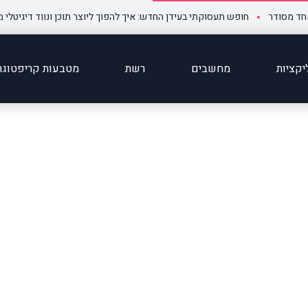
דר
חופש תעסוקתי בעידן החדש: איך להפוך ליוצר תוכן ונווד דיגיטלי מצליח ו
קציות
מחשבים
רשת
מטבעות קריפטוגר