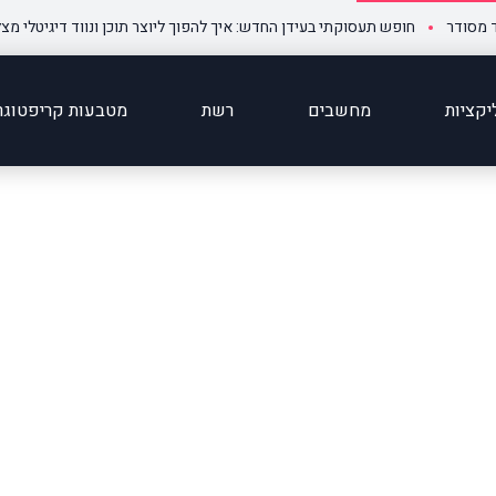
חופש תעסוקתי בעידן החדש: איך להפוך ליוצר תוכן ונווד דיגיטלי מצליח ומבוק
קציות
מחשבים
רשת
מטבעות קריפטוגר