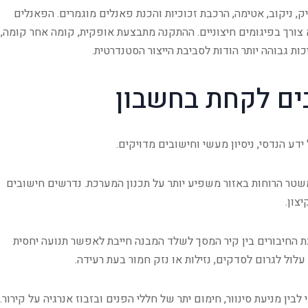
, ניקוב, אטימה, הרכבת זכוכיות והכנת פאנלים מוגמרים. הפאנלים
 צורך בפיגומים חיצוניים. ההתקנה מתבצעת אופקית, קומה אחר קומה,
 גבוהה יותר הודות לסביבת הייצור הסטנדרטית.
ים לקחת בחשבון
ע הנדסי, ניסיון מעשי וחישובים מדויקים.
 משטר הרוחות באזור משפיע יותר על תכנון המערכת. נדרשים חישובים
צון.
ת החיבורים בין קיר המסך לשלד המבנה חייבת לאפשר תנועה יחסית
לול לגרום לסדקים, נזילות או נזק חמור בעת רעידה.
בין מניעת סינוור, חימום יתר של חללי הפנים ובזבוז אנרגיה על קירור.