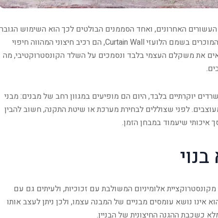
העשורים האחרונים, ואחד הסממנים הבולטים לכך הוא השימוש הגובר
בקירות מסך כאלמנט מרכזי במעטפת המבנה. קירות מסך, המוכרים בשמם הלועזי Curtain Wall, הם רכיב חיצוני המהווה חיפוי
אים את משקלם העצמי בלבד ונסמכים על השלד הקונסטרוקטיבי, מה
ים.
ים יוקרתיים בלבד, היום הם מופיעים במגוון רחב של מבנים: מבני
 מעוצבים. לפני שצוללים לבחירת מערכת או שיטת התקנה, חשוב להבין
ך איכותי שיעמוד במבחן הזמן.
בנוי
ונסטרוקציית אלומיניום המשולבת עם זכוכיות, ולעיתים גם עם
א אינו נושא עומסים מבניים של המבנה עצמו, ולכן ניתן לעצב אותו
א כשכבת ההגנה החיצונית של הבניין.