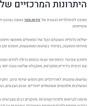
היתרונות המרכזיים של
הסיבה לפופולריות הגוברת של
קירות מסך
נעוצה במגוון ית
וחווייתיות.
יעילות כלכלית: משקלם הקל של הפאנלים מאפשר חיסכון בח
מהירות ההתקנה, במיוחד בשיטות המתועשות, חוסכת זמן 
חיסכון אנרגטי: כניסת אור טבעי בכמות גדולה לפנים המב
עם זכוכית בידודית מתקדמת, מתקבלת שליטה טובה יותר 
גמישות עיצובית: לאדריכלים ניתן חופש יצירתי נרחב. ניתן 
המשלבות אלמנטים אומנותיים ייחודיים. מגוון הצבעים, ה
תרומה לבריאות ולפרודוקטיביות: מחקרים רבים מצביעים
הריכוז ותורמת לפרודוקטיביות במשרדים ובסביבות עבודה.