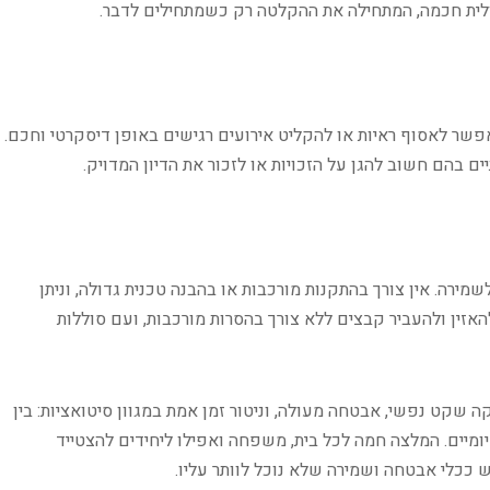
לית חכמה, המתחילה את ההקלטה רק כשמתחילים לדבר.​
פשר לאסוף ראיות או להקליט אירועים רגישים באופן דיסקרטי וחכם.
ם בהם חשוב להגן על הזכויות או לזכור את הדיון המדויק.
ירה. אין צורך בהתקנות מורכבות או בהבנה טכנית גדולה, וניתן
יעים עם אפשרות להאזין ולהעביר קבצים ללא צורך בהסרות מורכבות, ועם סוללות
שקט נפשי, אבטחה מעולה, וניטור זמן אמת במגוון סיטואציות: בין
יומיים. המלצה חמה לכל בית, משפחה ואפילו ליחידים להצטייד
ככלי אבטחה ושמירה שלא נוכל לוותר עליו.​