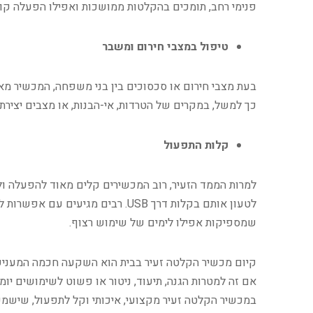
פנימי רחב, תומכים בהקלטות ממושכות ואפילו הפעלה קו
טיפול במצבי חירום ומשבר
בעת מצבי חירום או סכסוכים בין בני משפחה, המכשיר מא
כך למשל, במקרים של הטרדות, אי-הבנות, או מצבים יצירתיי
קלות התפעול
למרות הממד הזעיר, רוב המכשירים קלים מאוד להפעלה ולשמ
לטעון אותם בקלות דרך USB. רבים מג
שמספיקות אפילו לימים של שימוש רצוף.
קיום מכשיר הקלטה זעיר בבית הוא השקעה חכמה המעניקה 
אם זה למטרות הגנה, תיעוד, ניטור או פשוט לשימושים יומ
במכשיר הקלטה זעיר מקצועי, איכותי וקל לתפעול, שישמש 