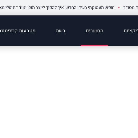
חופש תעסוקתי בעידן החדש: איך להפוך ליוצר תוכן ונווד דיגיטלי מצליח ומבוק
קציות
מחשבים
רשת
מטבעות קריפטוגר